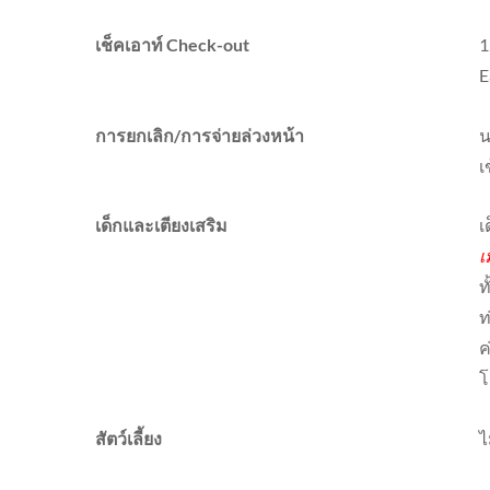
เช็คเอาท์ Check-out
1
E
การยกเลิก/การจ่ายล่วงหน้า
น
เ
เด็กและเตียงเสริม
เ
เ
ท
ท
ค
โ
สัตว์เลี้ยง
ไ