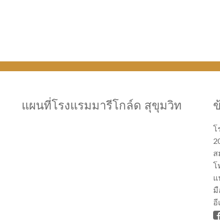
แผนที่โรงแรมมารีโกล์ด สุขุมวิท
ข
โ
20
ส
โ
แ
มื
อ