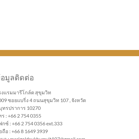
้อมูลติดต่อ
รงแรมมารีโกล์ด สุขุมวิท
09 ซอยแบริ่ง 4 ถนนสุขุมวิท 107 , จังหวัด
มุทรปราการ 10270
ทร : +66 2 754 0355
ฟกซ์ : +66 2 754 0356 ext.333
อถือ : +66 8 1649 3939
ีเมล : marigoldsukhumvit107@gmail.com