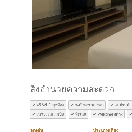
สิ่งอำนวยความสะดวก
ฟรี Wi-Fi ทุกห้อง
ระเบียง/ชานเรือน
แม่บ้านท
รถรับส่งสนามบิน
ฟิตเนส
Welcome drink
จุดเด่น
ประเภทเตียง