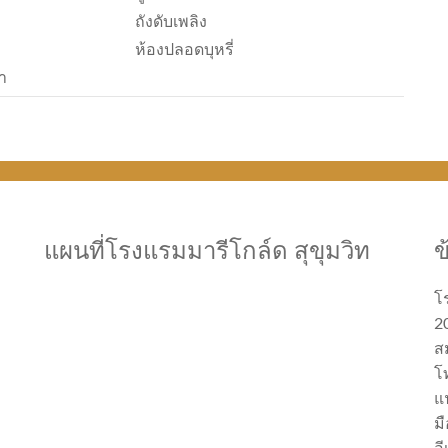
ถังดับเพลิง
ห้องปลอดบุหรี่
า
แผนที่โรงแรมมารีโกล์ด สุขุมวิท
ข
โ
20
ส
โ
แ
มื
อ