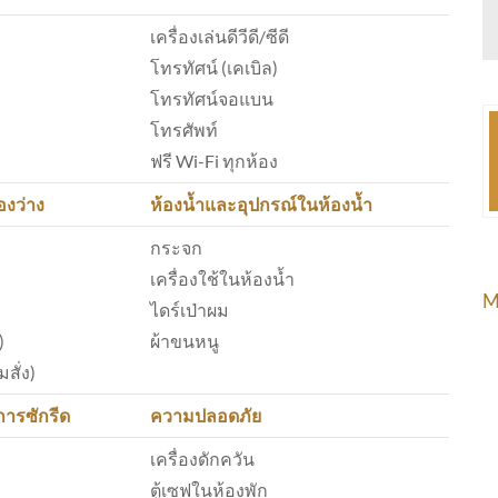
เครื่องเล่นดีวีดี/ซีดี
โทรทัศน์ (เคเบิล)
โทรทัศน์จอแบน
โทรศัพท์
ฟรี Wi-Fi ทุกห้อง
องว่าง
ห้องน้ำและอุปกรณ์ในห้องน้ำ
กระจก
เครื่องใช้ในห้องน้ำ
M
ไดร์เป่าผม
)
ผ้าขนหนู
สั่ง)
การซักรีด
ความปลอดภัย
เครื่องดักควัน
ตู้เซฟในห้องพัก