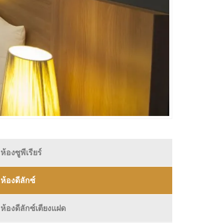
ห้องซูพีเรียร์
ห้องดีลักซ์
ห้องดีลักซ์เตียงแฝด