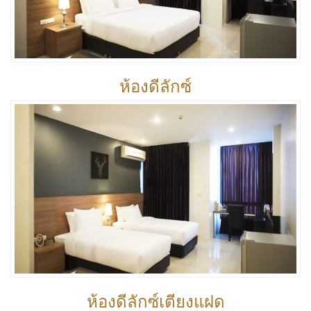
ห้องดีลักซ์
ห้องดีลักซ์เตียงแฝด