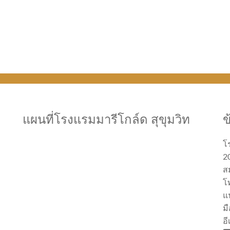
แผนที่โรงแรมมารีโกล์ด สุขุมวิท
ข
โ
20
ส
โ
แ
มื
อ