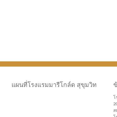
แผนที่โรงแรมมารีโกล์ด สุขุมวิท
ข
โ
20
ส
โ