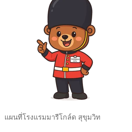
แผนที่โรงแรมมารีโกล์ด สุขุมวิท