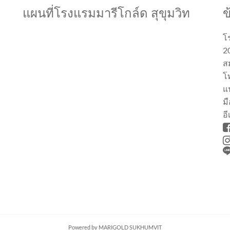
แผนที่โรงแรมมารีโกล์ด สุขุมวิท
ข
โ
20
ส
โ
แ
มื
อ
Powered by MARIGOLD SUKHUMVIT