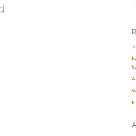
d
R
Tr
K
b
A 
Wh
Fi
A