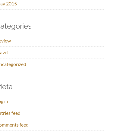
ay 2015
ategories
eview
avel
ncategorized
eta
g in
tries feed
omments feed